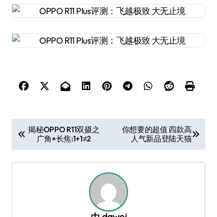
文
揭秘OPPO R11双摄之
你想要的超值 四款高
广角+长焦:1+1≠2
人气新品登陆天猫
章
导
航
由
dawei