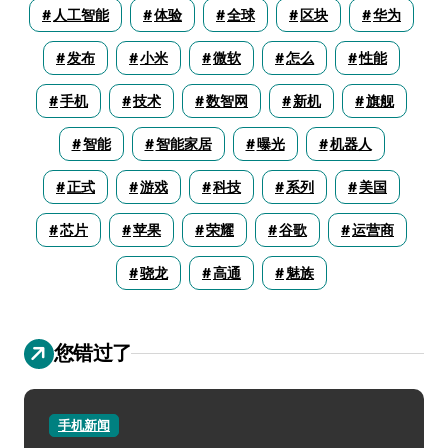
人工智能
体验
全球
区块
华为
发布
小米
微软
怎么
性能
手机
技术
数智网
新机
旗舰
智能
智能家居
曝光
机器人
正式
游戏
科技
系列
美国
芯片
苹果
荣耀
谷歌
运营商
骁龙
高通
魅族
您错过了
手机新闻