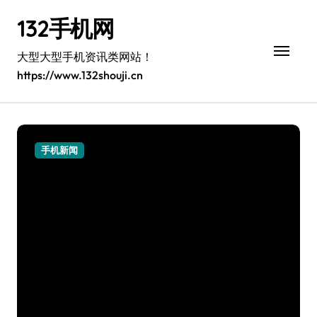
跳
132手机网
转
到
内
大型大型手机资讯类网站！
容
https://www.132shouji.cn
手机新闻