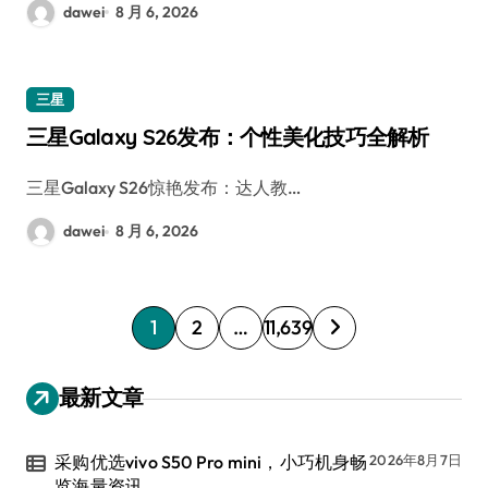
dawei
8 月 6, 2026
三星
三星Galaxy S26发布：个性美化技巧全解析
三星Galaxy S26惊艳发布：达人教…
dawei
8 月 6, 2026
文
1
2
…
11,639
章
分
最新文章
页
采购优选vivo S50 Pro mini，小巧机身畅
2026年8月7日
览海量资讯