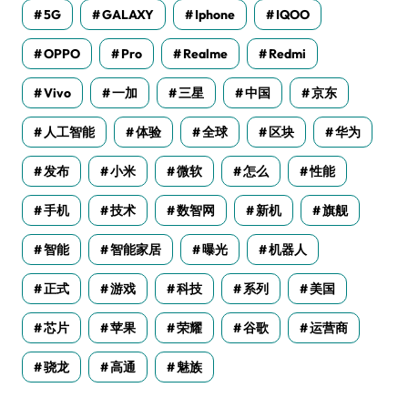
5G
GALAXY
Iphone
IQOO
OPPO
Pro
Realme
Redmi
Vivo
一加
三星
中国
京东
人工智能
体验
全球
区块
华为
发布
小米
微软
怎么
性能
手机
技术
数智网
新机
旗舰
智能
智能家居
曝光
机器人
正式
游戏
科技
系列
美国
芯片
苹果
荣耀
谷歌
运营商
骁龙
高通
魅族