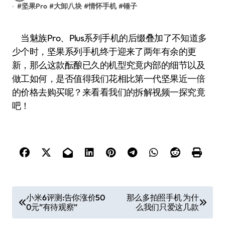
#
坚果Pro
#
大卸八块
#
情怀手机
#
锤子
当魅族Pro、Plus系列手机的后缀叠加了不知道多
少个时，坚果系列手机终于迎来了两年有余的更
新，那么这款酝酿已久的机型究竟内部的细节以及
做工如何，是否值得我们花相比第一代坚果近一倍
的价格去购买呢？来看看我们的拆解视频一探究竟
吧！
文
小米6评测:告你涨价50
那么多拍照手机 为什
0元”有待观察”
么我们只爱这几款
章