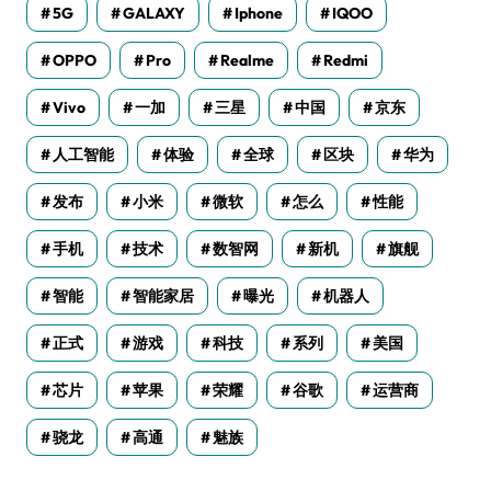
5G
GALAXY
Iphone
IQOO
OPPO
Pro
Realme
Redmi
Vivo
一加
三星
中国
京东
人工智能
体验
全球
区块
华为
发布
小米
微软
怎么
性能
手机
技术
数智网
新机
旗舰
智能
智能家居
曝光
机器人
正式
游戏
科技
系列
美国
芯片
苹果
荣耀
谷歌
运营商
骁龙
高通
魅族