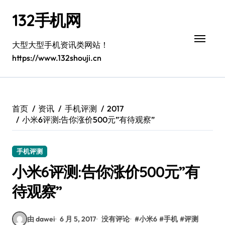
跳
132手机网
转
到
内
大型大型手机资讯类网站！
容
https://www.132shouji.cn
首页
资讯
手机评测
2017
小米6评测:告你涨价500元”有待观察”
手机评测
小米6评测:告你涨价500元”有
待观察”
由 dawei
6 月 5, 2017
没有评论
#
小米6
#
手机
#
评测