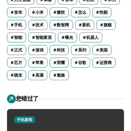
发布
小米
微软
怎么
性能
手机
技术
数智网
新机
旗舰
智能
智能家居
曝光
机器人
正式
游戏
科技
系列
美国
芯片
苹果
荣耀
谷歌
运营商
骁龙
高通
魅族
您错过了
手机新闻