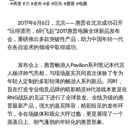
#
再发
#
力
#
发布
#
多
#
巨头
#
惠普
#
电脑
2017年6月6日，北京—— 惠普在北京成功召开
“玩得漂亮，6到飞起”2017惠普电脑全球新品发布
会，重磅推出多款突破性产品，助力中国年轻一代
在各自追求的领域中取得成功。
发布会上，惠普畅游人Pavilion系列笔记本代言
人杨洋帅气亮相，与现场嘉宾共同首次体验了专为
年轻人定制的多彩轻薄的畅游人系列新品。同时，
旨在打造专业电竞品牌的暗影精灵III代游戏本更是在
RNG战队的见证下进行了全球首发。全线升级的惠
普最新产品，强大的嘉宾阵容，精彩纷呈的发布环
节，令在场媒体和观众大呼过瘾，更是展现了一个
蒸蒸日上、朝气蓬勃的年轻化的惠普形象。