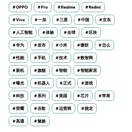
OPPO
Pro
Realme
Redmi
Vivo
一加
三星
中国
京东
人工智能
体验
全球
区块
华为
发布
小米
微软
怎么
性能
手机
技术
数智网
新机
旗舰
智能
智能家居
曝光
机器人
正式
游戏
科技
系列
美国
芯片
苹果
荣耀
谷歌
运营商
骁龙
高通
魅族