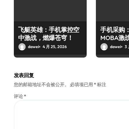
飞艇英雄：手机掌控空
手机采购：
中激战，燃爆苍穹！
MOBA激
官邀你畅
dawei
4 月 25, 2026
dawei
3 
发表回复
您的邮箱地址不会被公开。
必填项已用
*
标注
评论
*