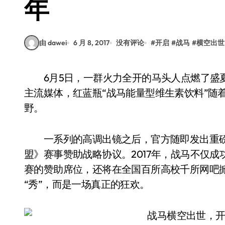
年
由 dawei
6 月 8, 2017
没有评论
#
开启
#
战马
#
横空出世
6月5日，一群火力全开的马头人点燃了盛夏，传统电视也好互联网也罢，马头人刷爆了各大
主流媒体，红蓝瓶“战马能量型维生素饮料”随
野。
一系列的高调出镜之后，官方随即发出重磅
盟》赛事赞助战略协议。2017年，战马不仅成
赛的赞助席位，还将在全国百所高校千所网吧掀
“秀”，而是一场真正的狂欢。