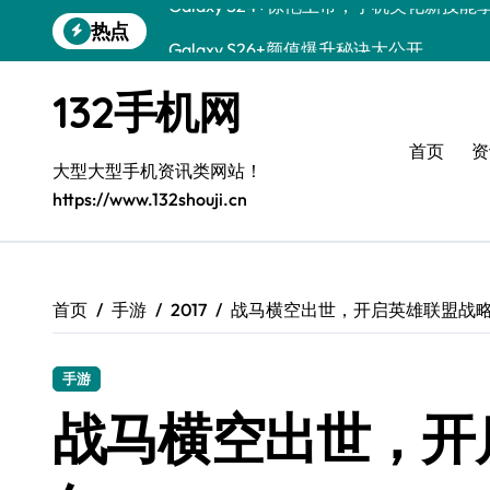
跳
热点
Galaxy S26+颜值爆升秘诀大公开
转
到
Galaxy A56 5G登场，时尚旗舰新选择！
内
132手机网
容
三星Galaxy S26发布：个性美化技巧全解
首页
资
Galaxy S25美颜秘籍：个性定制炫酷玩法
大型大型手机资讯类网站！
https://www.132shouji.cn
Galaxy C55 5G登场，演绎三星美学新巅
Galaxy C55 5G焕新秘籍：潮流定制随心
Galaxy Z Flip6：折叠新潮，魅力无限
首页
手游
2017
战马横空出世，开启英雄联盟战
Galaxy S25+闪亮登场，这样打扮秒变焦
手游
Galaxy S25 Ultra颜值爆表，定制主题潮
战马横空出世，开