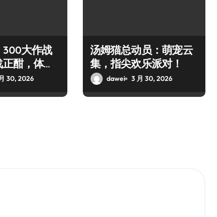
300大作战
汤姆猫总动员：萌宠云
战正酣，体验
集，指尖欢乐派对！
玩！
月 30, 2026
dawei
3 月 30, 2026