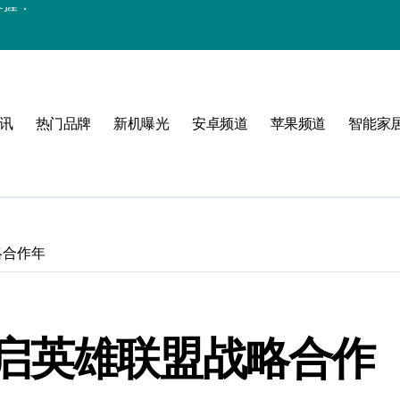
析
讯
热门品牌
新机曝光
安卓频道
苹果频道
智能家
峰
启航
略合作年
点！
翻天！
启英雄联盟战略合作