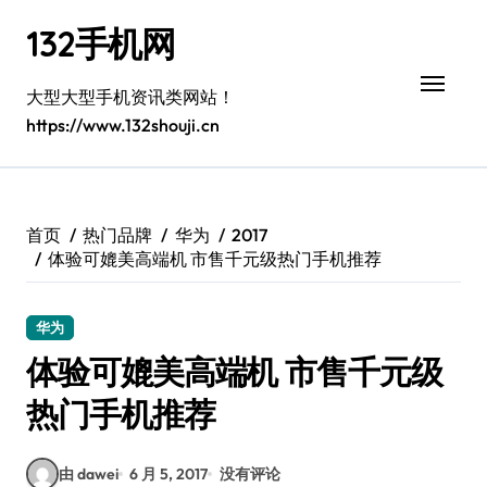
跳
132手机网
转
到
内
大型大型手机资讯类网站！
容
https://www.132shouji.cn
首页
热门品牌
华为
2017
体验可媲美高端机 市售千元级热门手机推荐
华为
体验可媲美高端机 市售千元级
热门手机推荐
由 dawei
6 月 5, 2017
没有评论