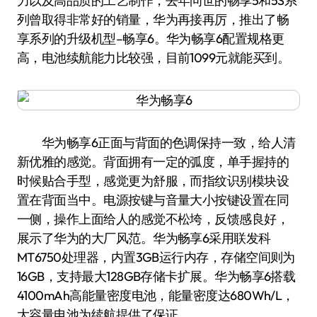
力以及高品质的工艺制作，去年问世的畅享5和5S系
列曾取得非常好的销量，华为再接再厉，推出了畅
享系列的升级机型–畅享6。华为畅享6配置规格更
高，电池续航能力比较强，目前1099元就能买到。
华为畅享6正面与背面的色调保持一致，给人清
新优雅的感觉。背面拥有一定的弧度，单手握持的
时候贴合手型，感觉更为舒服，而指纹识别模块设
置在背面当中。电源按键与音量大小按键设置在同
一侧，操作上面给人的感觉不松垮，反馈感良好，
展示了华为的大厂风范。华为畅享6采用联发科
MT6750处理器，内置3GB运行内存，存储空间则为
16GB，支持最大128GB存储卡扩展。华为畅享6搭载
4100mAh高能量密度电池，能量密度达680Wh/L，
大容量电池为续航提供了保证。