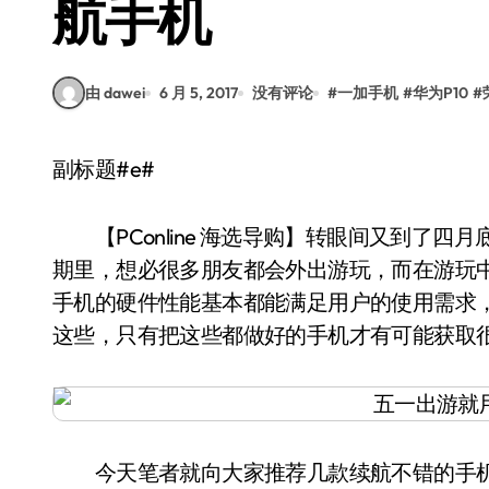
航手机
由 dawei
6 月 5, 2017
没有评论
#
一加手机
#
华为P10
#
副标题#e#
【PConline 海选导购】转眼间又到了四
期里，想必很多朋友都会外出游玩，而在游玩
手机的硬件性能基本都能满足用户的使用需求
这些，只有把这些都做好的手机才有可能获取
今天笔者就向大家推荐几款续航不错的手机，包