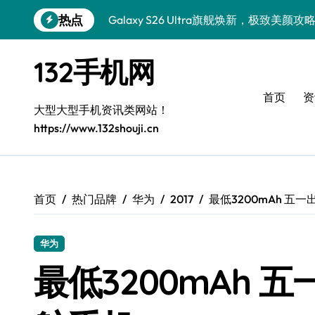
跳
热点
Galaxy S26 Ultra旗舰焕新，极致美颜攻
转
到
极简美学小米17 Ultra徕卡版：精简生活
内
132手机网
容
真我GT8 Pro：极简高效，智启新生活
首页
资
极简美学，徕卡影像——Xiaomi 17 Ultr
大型大型手机资讯类网站！
https://www.132shouji.cn
一加Turbo 6V：极简生活性能之选
极简美学新典范：三星Galaxy S26优雅登
华为nova 15：极简高效，生活新选
首页
热门品牌
华为
2017
最低3200mAh 五
极简美学新体验：Xiaomi MIX Flip 2购机
华为
iPhone 17e导购：简约生活，智慧之选
最低3200mAh
三星W26奢华升级，尊享非凡体验