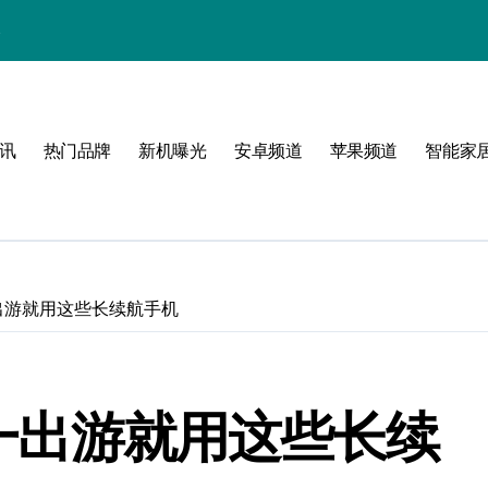
略
之选
讯
热门品牌
新机曝光
安卓频道
苹果频道
智能家
a选购指南
场
一出游就用这些长续航手机
指南
 五一出游就用这些长续