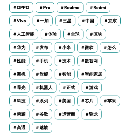
OPPO
Pro
Realme
Redmi
Vivo
一加
三星
中国
京东
人工智能
体验
全球
区块
华为
发布
小米
微软
怎么
性能
手机
技术
数智网
新机
旗舰
智能
智能家居
曝光
机器人
正式
游戏
科技
系列
美国
芯片
苹果
荣耀
谷歌
运营商
骁龙
高通
魅族