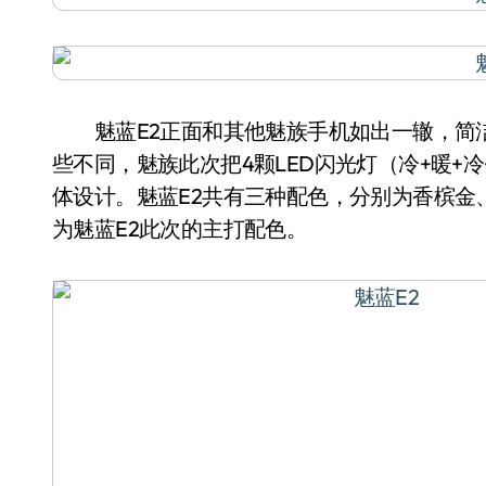
魅蓝E2正面和其他魅族手机如出一辙，简洁的
些不同，魅族此次把4颗LED闪光灯（冷+暖+
体设计。魅蓝E2共有三种配色，分别为香槟金
为魅蓝E2此次的主打配色。