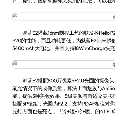
片，提供了很多有趣却又实用的玩法，可以在
魅蓝E2搭载16nm制程工艺的联发科Helio 
P20的性能，而且功耗更低，为魅蓝E2带来超
3400mAh大电池，并且支持18W mCharg
魅蓝E2搭配800万像素+F2.0光圈的摄像头
弱光情况下的成像质量，算法上面魅族与ArcSo
能，提供5种美妆效果、5级美颜与自适应美肤
搭配5P镜组，光圈为F2.2，支持PDAF相位对
光灯方面也是亮点，「冷+暖+冷+暖」的4 L