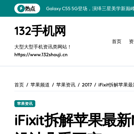
跳
热点
Galaxy C55 5G登场，演绎三星美学新巅
转
到
Galaxy C55 5G焕新秘籍：潮流定制随心
内
132手机网
容
Galaxy Z Flip6：折叠新潮，魅力无限
首页
资
Galaxy S25+闪亮登场，这样打扮秒变焦
大型大型手机资讯类网站！
https://www.132shouji.cn
Galaxy Z Fold6美颜秘籍：折叠屏高阶
Galaxy Z Fold6：折叠新风尚，美学新篇
Galaxy S25+焕新登场，潮酷定制专属美
首页
苹果频道
苹果资讯
2017
iFixit拆解苹
Galaxy C55 5G登场，定制潮流新王者
苹果资讯
三星Galaxy S26发布：个性美化技巧全解
iFixit拆解苹果最新