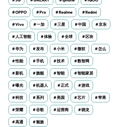
5G
GALAXY
Iphone
IQOO
OPPO
Pro
Realme
Redmi
Vivo
一加
三星
中国
京东
人工智能
体验
全球
区块
华为
发布
小米
微软
怎么
性能
手机
技术
数智网
新机
旗舰
智能
智能家居
曝光
机器人
正式
游戏
科技
系列
美国
芯片
苹果
荣耀
谷歌
运营商
骁龙
高通
魅族