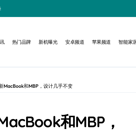
峰
启航
讯
热门品牌
新机曝光
安卓频道
苹果频道
智能家
点！
玩法全解锁
章
学
果最新MacBook和MBP，设计几乎不变
析
MacBook和MBP，