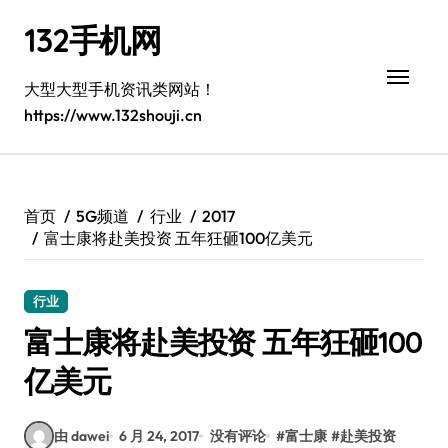
跳
132手机网
转
到
内
大型大型手机资讯类网站！
容
https://www.132shouji.cn
首页
5G频道
行业
2017
富士康将赴美投资 五年狂砸100亿美元
行业
富士康将赴美投资 五年狂砸100
亿美元
由 dawei
6 月 24, 2017
没有评论
#
富士康
#
赴美投资