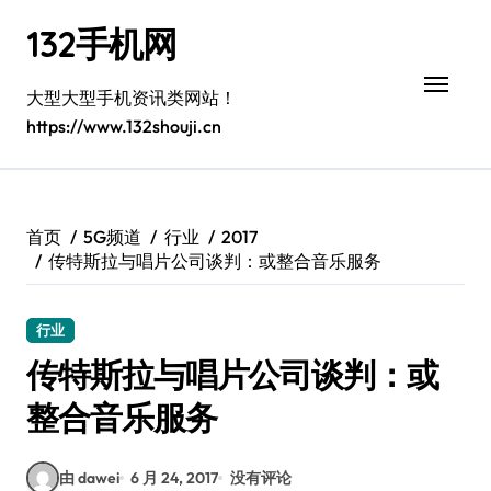
跳
132手机网
转
到
内
大型大型手机资讯类网站！
容
https://www.132shouji.cn
首页
5G频道
行业
2017
传特斯拉与唱片公司谈判：或整合音乐服务
行业
传特斯拉与唱片公司谈判：或
整合音乐服务
由 dawei
6 月 24, 2017
没有评论