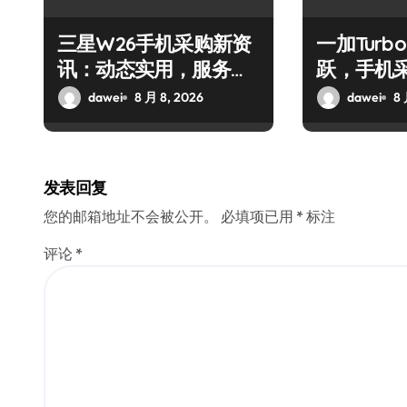
三星W26手机采购新资
一加Turb
讯：动态实用，服务贴
跃，手机
心全掌握！
管家揭秘
dawei
8 月 8, 2026
dawei
8 
发表回复
您的邮箱地址不会被公开。
必填项已用
*
标注
评论
*