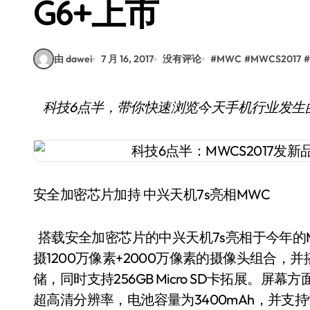
G6+上市
由 dawei
7 月 16, 2017
没有评论
#
MWC
#
MWCS2017
#
科技6点半，带你快速浏览今天手机行业发生
安全加密芯片加持 中兴天机7s亮相MWC
搭载安全加密芯片的中兴天机7s亮相于今年的M
摄1200万像素+2000万像素的摄像头组合，并搭
储，同时支持256GB Micro SD卡拓展。屏幕方
超高清分辨率，电池容量为3400mAh，并支