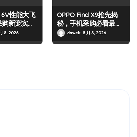
o 6V性能大飞
OPPO Find X9抢先揭
采购新宠实用
秘，手机采购必看最新
！
猛料！
月 8, 2026
dawei
8 月 8, 2026