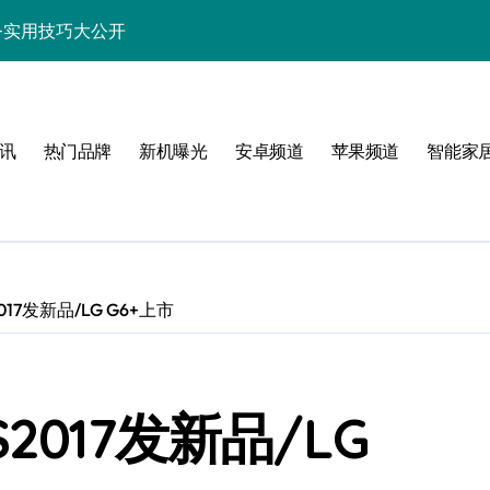
先看+实用技巧大公开
惠速领、技巧全掌握！
功能，采购必知！
讯
热门品牌
新机曝光
安卓频道
苹果频道
智能家
屏手机新体验一手掌控！
递一机掌控天下事！
技新乐趣！
身畅览海量资讯
17发新品/LG G6+上市
玩机就选它！
揭秘
2017发新品/LG
手机采购新选择！