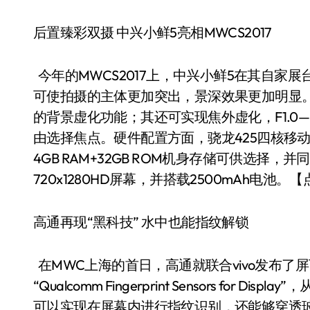
后置臻彩双摄 中兴小鲜5亮相MWCS2017
今年的MWCS2017上，中兴小鲜5在其自家展
可使拍摄的主体更加突出，景深效果更加明显
的背景虚化功能；其还可实现焦外虚化，F1.0—
由选择焦点。硬件配置方面，骁龙425四核移动平台，
4GB RAM+32GB ROM机身存储可供选择，并
720x1280HD屏幕，并搭载2500mAh电池。
高通再现“黑科技” 水中也能指纹解锁
在MWC上海的首日，高通就联合vivo发布
“Qualcomm Fingerprint Sensors fo
可以实现在屏幕内进行指纹识别，还能够穿透