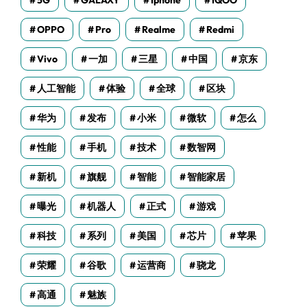
5G
GALAXY
Iphone
IQOO
OPPO
Pro
Realme
Redmi
Vivo
一加
三星
中国
京东
人工智能
体验
全球
区块
华为
发布
小米
微软
怎么
性能
手机
技术
数智网
新机
旗舰
智能
智能家居
曝光
机器人
正式
游戏
科技
系列
美国
芯片
苹果
荣耀
谷歌
运营商
骁龙
高通
魅族