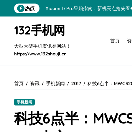
跳
热点
Xiaomi 17 Pro采购指南：新机亮点抢
转
到
三星W26采购全攻略：新功能揭秘、优
内
132手机网
容
iPhone 17 Pro抢先看：最新资讯+实用
首页
资
三星Galaxy Z TriFold来袭，三折叠
大型大型手机资讯类网站！
https://www.132shouji.cn
手机采购新选择：荣耀WIN RT，资讯速
手机采购新选择：真我GT8来袭，畅享科
采购优选vivo S50 Pro mini，小巧机
首页
资讯
手机新闻
2017
科技6点半：MWCS20
vivo S50新功能大揭秘，优惠来袭高效
手机新闻
手机采购必看！小米17 Pro实用功能抢先
科技6点半：MWCS
一加Turbo 6性能猛兽来袭！极速体验，