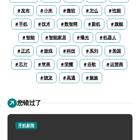
发布
小米
微软
怎么
性能
手机
技术
数智网
新机
旗舰
智能
智能家居
曝光
机器人
正式
游戏
科技
系列
美国
芯片
苹果
荣耀
谷歌
运营商
骁龙
高通
魅族
您错过了
手机新闻