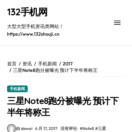
跳
132手机网
转
到
内
大型大型手机资讯类网站！
容
https://www.132shouji.cn
首页
资讯
手机新闻
2017
三星Note8跑分被曝光 预计下半年将称王
手机新闻
三星Note8跑分被曝光 预计下
半年将称王
由 dawei
6 月 17, 2017
没有评论
#
Note8
#
三星