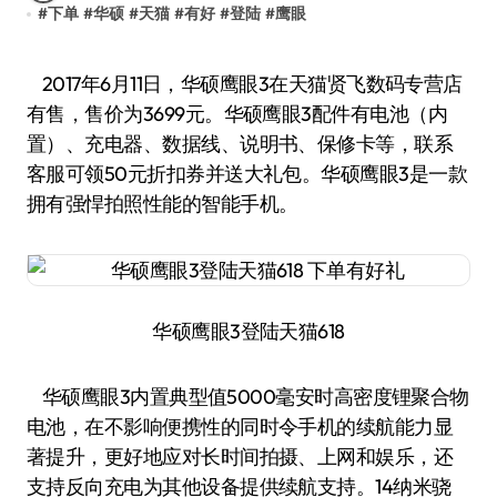
#
下单
#
华硕
#
天猫
#
有好
#
登陆
#
鹰眼
2017年6月11日，华硕鹰眼3在天猫贤飞数码专营店
有售，售价为3699元。华硕鹰眼3配件有电池（内
置）、充电器、数据线、说明书、保修卡等，联系
客服可领50元折扣券并送大礼包。华硕鹰眼3是一款
拥有强悍拍照性能的智能手机。
华硕鹰眼3登陆天猫618
华硕鹰眼3内置典型值5000毫安时高密度锂聚合物
电池，在不影响便携性的同时令手机的续航能力显
著提升，更好地应对长时间拍摄、上网和娱乐，还
支持反向充电为其他设备提供续航支持。14纳米骁