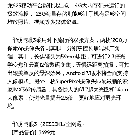
龙625移动平台能耗比出众，4G大内存带来运行的
极致流畅，128G海量存储则能够让手机有足够空间
堆放照片、视频等多媒体资源。
华硕鹰眼3采用时下流行的双摄方案，两枚1200万
像素6p摄像头各司其职，分别掌控长焦端和广角
端。其中，长焦镜头为59mm焦距，可进行2.3倍光
学变焦和最高12倍数码变焦，无惧远距离拍摄，可拍
出媲美单反的景深效果，Android 7.1版本将全面支持
人像模式。另外一枚SuperPixel摄像头匹配最新的索
尼IMX362传感器，具备惊人的f/1.7超大光圈和1.4um
大像素，使进光量提升2.5倍，更好地应对弱光环
境。
华硕 鹰眼3（ZE553KL/全网通）
[产品售价] 3699元