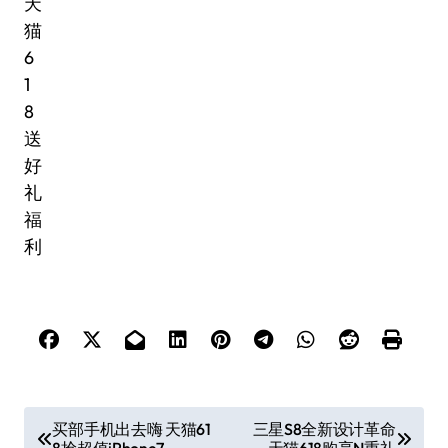
文
买部手机出去嗨 天猫61
三星S8全新设计革命
8抢超值iPhone7
天猫618购享N重礼