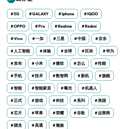
5G
GALAXY
Iphone
IQOO
OPPO
Pro
Realme
Redmi
Vivo
一加
三星
中国
京东
人工智能
体验
全球
区块
华为
发布
小米
微软
怎么
性能
手机
技术
数智网
新机
旗舰
智能
智能家居
曝光
机器人
正式
游戏
科技
系列
美国
芯片
苹果
荣耀
谷歌
运营商
骁龙
高通
魅族