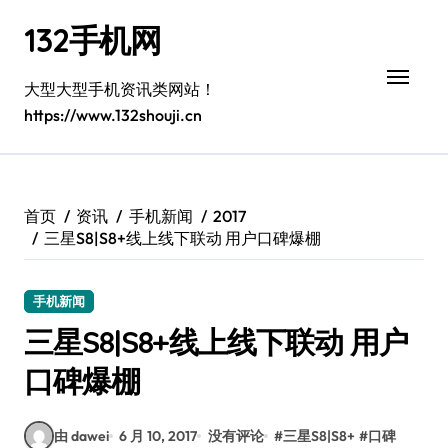
跳
132手机网
转
到
内
大型大型手机资讯类网站！
容
https://www.132shouji.cn
首页
资讯
手机新闻
2017
三星S8|S8+线上线下联动 用户口碑爆棚
手机新闻
三星S8|S8+线上线下联动 用户
口碑爆棚
由 dawei
6 月 10, 2017
没有评论
#
三星S8|S8+
#
口碑