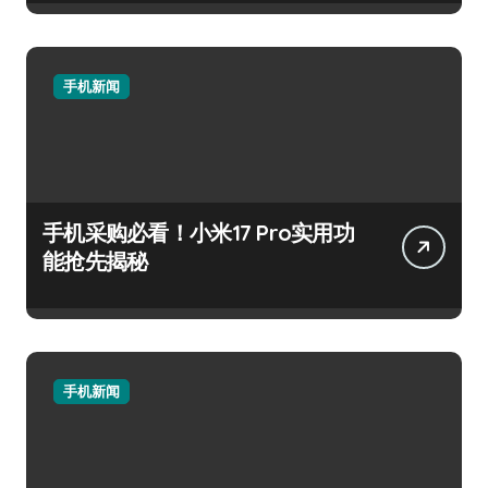
手机新闻
手机采购必看！小米17 Pro实用功
能抢先揭秘
手机新闻