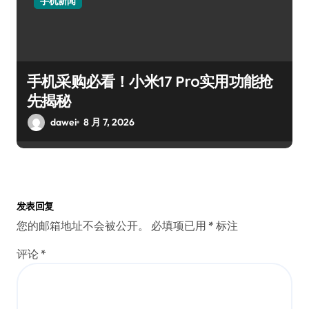
手机新闻
手机采购必看！小米17 Pro实用功能抢
先揭秘
dawei
8 月 7, 2026
发表回复
您的邮箱地址不会被公开。
必填项已用
*
标注
评论
*