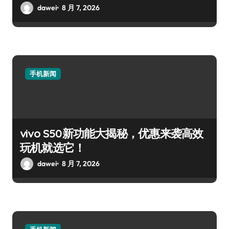
dawei
8 月 7, 2026
手机新闻
vivo S50新功能大揭秘，优惠来袭高效
玩机就选它！
dawei
8 月 7, 2026