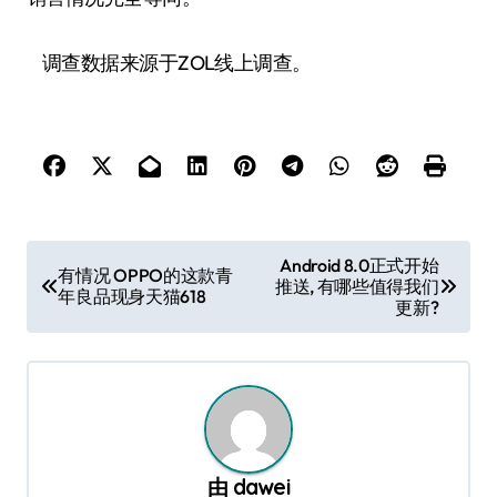
调查数据来源于ZOL线上调查。
文
Android 8.0正式开始
有情况 OPPO的这款青
推送, 有哪些值得我们
章
年良品现身天猫618
更新?
导
航
由
dawei