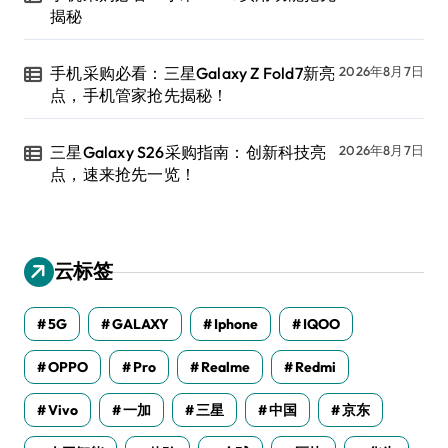
揭秘
手机采购必看：三星Galaxy Z Fold7新亮
2026年8月7日
点，手机管家抢先揭秘！
三星Galaxy S26采购指南：创新科技亮
2026年8月7日
点，速来抢先一览！
云标签
5G
GALAXY
Iphone
IQOO
OPPO
Pro
Realme
Redmi
Vivo
一加
三星
中国
京东