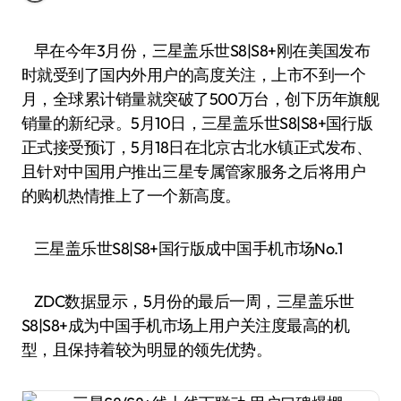
早在今年3月份，三星盖乐世S8|S8+刚在美国发布
时就受到了国内外用户的高度关注，上市不到一个
月，全球累计销量就突破了500万台，创下历年旗舰
销量的新纪录。5月10日，三星盖乐世S8|S8+国行版
正式接受预订，5月18日在北京古北水镇正式发布、
且针对中国用户推出三星专属管家服务之后将用户
的购机热情推上了一个新高度。
三星盖乐世S8|S8+国行版成中国手机市场No.1
ZDC数据显示，5月份的最后一周，三星盖乐世
S8|S8+成为中国手机市场上用户关注度最高的机
型，且保持着较为明显的领先优势。