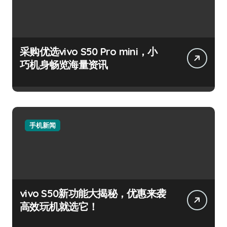
采购优选vivo S50 Pro mini，小
巧机身畅览海量资讯
手机新闻
vivo S50新功能大揭秘，优惠来袭
高效玩机就选它！