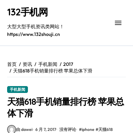
跳
132手机网
转
到
内
大型大型手机资讯类网站！
容
https://www.132shouji.cn
首页
资讯
手机新闻
2017
天猫618手机销量排行榜 苹果总体下滑
手机新闻
天猫618手机销量排行榜 苹果总
体下滑
由 dawei
6 月 7, 2017
没有评论
#
iphone
#
天猫618