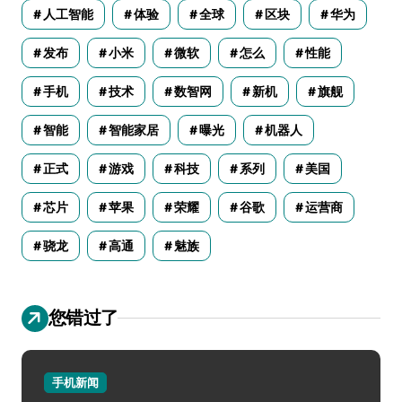
人工智能
体验
全球
区块
华为
发布
小米
微软
怎么
性能
手机
技术
数智网
新机
旗舰
智能
智能家居
曝光
机器人
正式
游戏
科技
系列
美国
芯片
苹果
荣耀
谷歌
运营商
骁龙
高通
魅族
您错过了
手机新闻