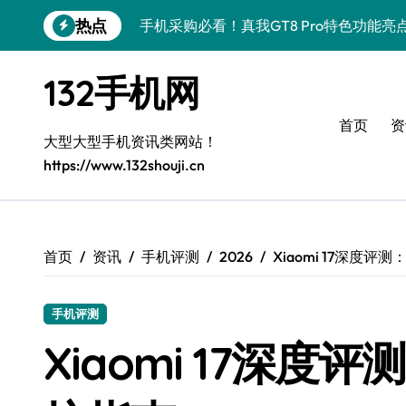
跳
热点
手机采购新选择：vivo S50 Pro mini
转
到
OPPO Find X9 Pro采购指南：亮点解
内
132手机网
容
荣耀500 Pro MOLLY来袭！最新资讯
首页
资
手机采购必看！REDMI K90亮点配置全
大型大型手机资讯类网站！
https://www.132shouji.cn
荣耀ROBOT PHONE采购首选，畅享智
华为nova 15 Ultra新功能解锁，手机
三星Galaxy Z Fold7来袭，创新科技
首页
资讯
手机评测
2026
Xiaomi 17深度
iPhone 17e采购指南：性能配置大升级
手机评测
荣耀WIN资讯一手掌控，手机管家助你快
Xiaomi 17深