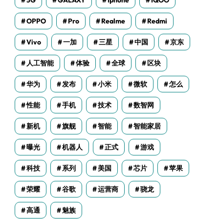
5G
GALAXY
Iphone
IQOO
OPPO
Pro
Realme
Redmi
Vivo
一加
三星
中国
京东
人工智能
体验
全球
区块
华为
发布
小米
微软
怎么
性能
手机
技术
数智网
新机
旗舰
智能
智能家居
曝光
机器人
正式
游戏
科技
系列
美国
芯片
苹果
荣耀
谷歌
运营商
骁龙
高通
魅族