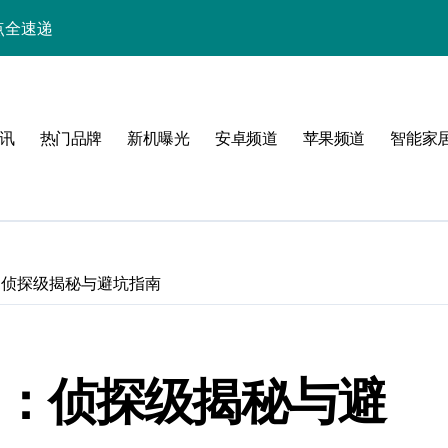
小屏旗舰亮点抢先看
析+实用技巧一网打尽
与玩机技巧大揭秘
讯
热门品牌
新机曝光
安卓频道
苹果频道
智能家
解析，一文览尽！
能生活一手资讯！
采购正享超值优惠！
助力手机采购新选择！
评测：侦探级揭秘与避坑指南
，速览最新资讯！
人一步！
度评测：侦探级揭秘与避