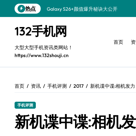
跳
热点
Galaxy S26+颜值爆升秘诀大公开
转
到
Galaxy A56 5G登场，时尚旗舰新选择！
内
132手机网
容
三星Galaxy S26发布：个性美化技巧全解
首页
资
Galaxy S25美颜秘籍：个性定制炫酷玩法
大型大型手机资讯类网站！
https://www.132shouji.cn
Galaxy C55 5G登场，演绎三星美学新巅
Galaxy C55 5G焕新秘籍：潮流定制随心
Galaxy Z Flip6：折叠新潮，魅力无限
首页
资讯
手机评测
2017
新机谍中谍:相机发力
Galaxy S25+闪亮登场，这样打扮秒变焦
手机评测
Galaxy S25 Ultra颜值爆表，定制主题潮
新机谍中谍:相机发