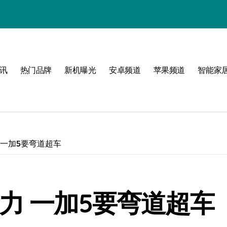
析
讯
热门品牌
新机曝光
安卓频道
苹果频道
智能家
峰
启航
 一加5要弯道超车
点！
翻天！
力 一加5要弯道超车