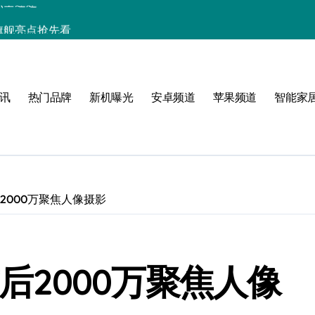
小屏旗舰亮点抢先看
析+实用技巧一网打尽
与玩机技巧大揭秘
讯
热门品牌
新机曝光
安卓频道
苹果频道
智能家
解析，一文览尽！
能生活一手资讯！
采购正享超值优惠！
助力手机采购新选择！
后2000万聚焦人像摄影
，速览最新资讯！
人一步！
前后2000万聚焦人像