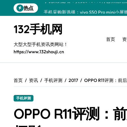
跳
热点
手机采购新选择：vivo S50 Pro mini
转
到
OPPO Find X9 Pro采购指南：亮点解
内
132手机网
容
荣耀500 Pro MOLLY来袭！最新资讯
首页
资
手机采购必看！REDMI K90亮点配置全
大型大型手机资讯类网站！
https://www.132shouji.cn
荣耀ROBOT PHONE采购首选，畅享智
华为nova 15 Ultra新功能解锁，手机
三星Galaxy Z Fold7来袭，创新科技
首页
资讯
手机评测
2017
OPPO R11评测：前
iPhone 17e采购指南：性能配置大升级
手机评测
荣耀WIN资讯一手掌控，手机管家助你快
OPPO R11评测：