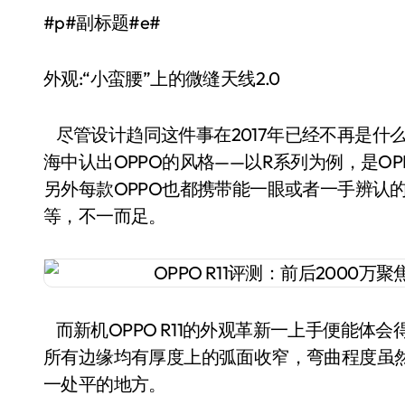
#p#副标题#e#
外观:“小蛮腰”上的微缝天线2.0
尽管设计趋同这件事在2017年已经不再是什
海中认出OPPO的风格——以R系列为例，是O
另外每款OPPO也都携带能一眼或者一手辨认
等，不一而足。
而新机OPPO R11的外观革新一上手便能体
所有边缘均有厚度上的弧面收窄，弯曲程度虽然并
一处平的地方。