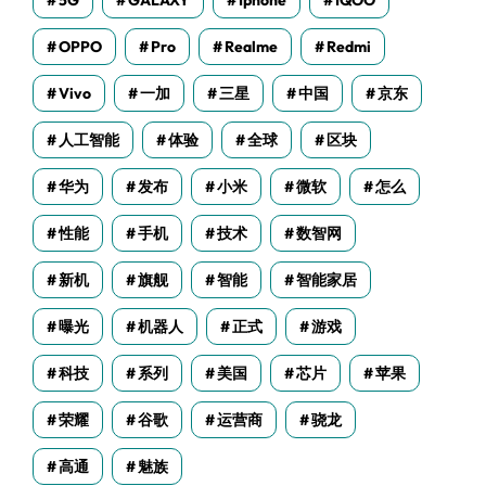
5G
GALAXY
Iphone
IQOO
OPPO
Pro
Realme
Redmi
Vivo
一加
三星
中国
京东
人工智能
体验
全球
区块
华为
发布
小米
微软
怎么
性能
手机
技术
数智网
新机
旗舰
智能
智能家居
曝光
机器人
正式
游戏
科技
系列
美国
芯片
苹果
荣耀
谷歌
运营商
骁龙
高通
魅族