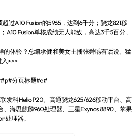
。
A10 Fusion的5965，达到6千分；骁龙821移
A10 Fusion单核成绩无人能敌，高达3千5百分。
怎样的体验？总编承健和美女主播张舜瑀有话说。猛
入>>>
##p#分页标题#e#
Helio P20、高通骁龙625/626移动平台、高
、海思麒麟960处理器、三星Exynos 8890、苹果
usion处理器。