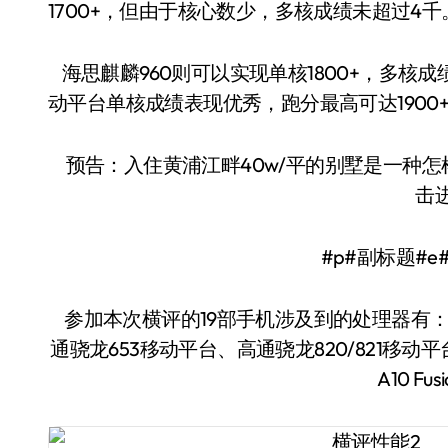
1700+，但由于核心数少，多核成绩未超过4千
海思麒麟960则可以实现单核1800+，多核成绩超过
动平台单核成绩表现优秀，跑分最高可达1900+；
预告：入住黄浦江畔40w/平的别墅是一种
击进
#p#副标题#e
参加本次横评的19部手机涉及到的处理器有：联发科
通骁龙653移动平台、高通骁龙820/821移动平台
A10 F