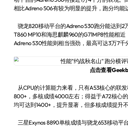
相比Adreno 506有较为明显的提升，跑分均能
骁龙820移动平台的Adreno 530跑分能达到2万5
T860 MP10和海思麒麟960的G71MP8性
Adreno 530性能则相当强劲，最高可达3万7千分
点击查看Geek
从CPU的计算能力来看，只有A53核心的联发科Helio P20和高通骁龙625/626移动平台单核成绩
800+，多核成绩4000左右；得益于A72核
均可达到1400+，提升显著，但多核成绩提升
三星Exynos 8890单核成绩与骁龙653移