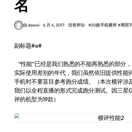
名
由 dawei
6 月 4, 2017
没有评论
#
20款手机横评
#
周而
副标题#e#
“性能”已经是我们熟悉的不能再熟悉的部分
实际使用差别的年代，我们虽然依旧提供性能
手机时不要盲目参考跑分成绩。（本次横评涉及
我们以全程直播的形式完成跑分测试。因三星Ga
评的机型为19款）