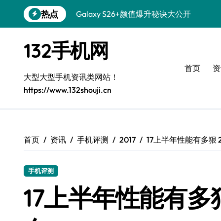
跳
热点
Galaxy S26+颜值爆升秘诀大公开
转
到
Galaxy A56 5G登场，时尚旗舰新选择！
内
132手机网
容
三星Galaxy S26发布：个性美化技巧全解
首页
资
Galaxy S25美颜秘籍：个性定制炫酷玩法
大型大型手机资讯类网站！
https://www.132shouji.cn
Galaxy C55 5G登场，演绎三星美学新巅
Galaxy C55 5G焕新秘籍：潮流定制随心
Galaxy Z Flip6：折叠新潮，魅力无限
首页
资讯
手机评测
2017
17上半年性能有多狠
Galaxy S25+闪亮登场，这样打扮秒变焦
手机评测
Galaxy S25 Ultra颜值爆表，定制主题潮
17上半年性能有多