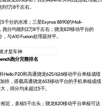
达到1万8千左右。
千分的水准；三星Exynos 8890的Mali-
能相近，跑分均能到2万8千左右；骁龙821移动平台的
，与A10 Fusion处理器持平。
bench跑分完整排名
心的加持，搭载高通骁龙653移动平台的手机单核成绩
不大，得分均未超过5千。
动平台相近，多核5千出头；骁龙820移动平台单核可达