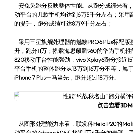
安兔兔跑分反映整体性能。从跑分成绩来看，搭载联发科Helio P20处理器和高通骁龙625/626移
动平台的几款手机均达到6万5千分左右；采用
的提升，跑分成绩可达8万9千分左右；
采用三星旗舰处理器的魅族PRO6 Plus标
升，跑分11万；搭载海思麒麟960的华为手机
820移动平台性能强劲，vivo Xplay6跑分
平台手机的整体跑分从13万到16万分不等，属于性
iPhone 7 Plus一马当先，跑分超过18万分。
点击查看3DM
从图形处理能力来看，联发科Helio P20的Mali-T860 MP2能达到1万1千分；高通骁龙625/626移
动平台的Adreno 506有接近1万4千分的表现。