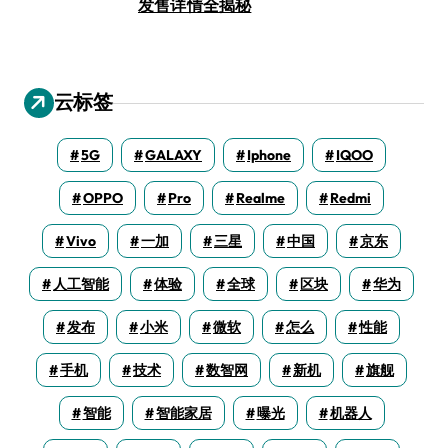
发售详情全揭秘
云标签
5G
GALAXY
Iphone
IQOO
OPPO
Pro
Realme
Redmi
Vivo
一加
三星
中国
京东
人工智能
体验
全球
区块
华为
发布
小米
微软
怎么
性能
手机
技术
数智网
新机
旗舰
智能
智能家居
曝光
机器人