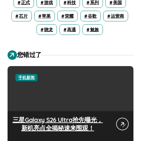
正式
游戏
科技
系列
美国
芯片
苹果
荣耀
谷歌
运营商
骁龙
高通
魅族
您错过了
手机新闻
三星Galaxy S26 Ultra抢先曝光，
新机亮点全揭秘速来围观！