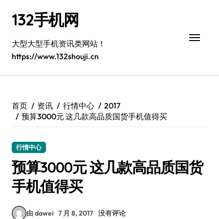
跳
132手机网
转
到
内
大型大型手机资讯类网站！
容
https://www.132shouji.cn
首页
资讯
行情中心
2017
预算3000元 这几款高品质国货手机值得买
行情中心
预算3000元 这几款高品质国货
手机值得买
由 dawei
7 月 8, 2017
没有评论