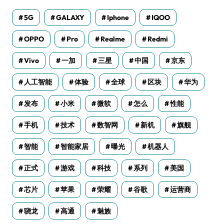
5G
GALAXY
Iphone
IQOO
OPPO
Pro
Realme
Redmi
Vivo
一加
三星
中国
京东
人工智能
体验
全球
区块
华为
发布
小米
微软
怎么
性能
手机
技术
数智网
新机
旗舰
智能
智能家居
曝光
机器人
正式
游戏
科技
系列
美国
芯片
苹果
荣耀
谷歌
运营商
骁龙
高通
魅族