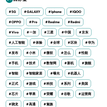
5G
GALAXY
Iphone
IQOO
OPPO
Pro
Realme
Redmi
Vivo
一加
三星
中国
京东
人工智能
体验
全球
区块
华为
发布
小米
微软
怎么
性能
手机
技术
数智网
新机
旗舰
智能
智能家居
曝光
机器人
正式
游戏
科技
系列
美国
芯片
苹果
荣耀
谷歌
运营商
骁龙
高通
魅族