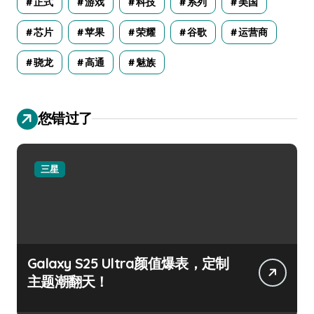
正式
游戏
科技
系列
美国
芯片
苹果
荣耀
谷歌
运营商
骁龙
高通
魅族
您错过了
三星
Galaxy S25 Ultra颜值爆表，定制
主题潮翻天！