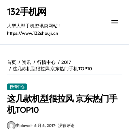
跳
132手机网
转
到
内
大型大型手机资讯类网站！
容
https://www.132shouji.cn
首页
资讯
行情中心
2017
这几款机型很拉风 京东热门手机TOP10
行情中心
这几款机型很拉风 京东热门手
机TOP10
由 dawei
6 月 6, 2017
没有评论