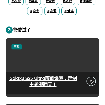
芯片
苹果
荣耀
谷歌
运营商
骁龙
高通
魅族
您错过了
三星
Galaxy S25 Ultra颜值爆表，定制
主题潮翻天！