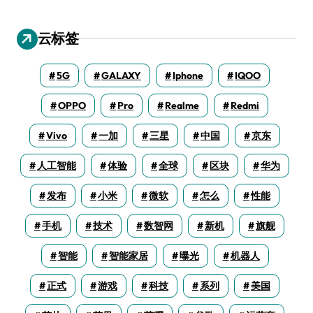
云标签
5G
GALAXY
Iphone
IQOO
OPPO
Pro
Realme
Redmi
Vivo
一加
三星
中国
京东
人工智能
体验
全球
区块
华为
发布
小米
微软
怎么
性能
手机
技术
数智网
新机
旗舰
智能
智能家居
曝光
机器人
正式
游戏
科技
系列
美国