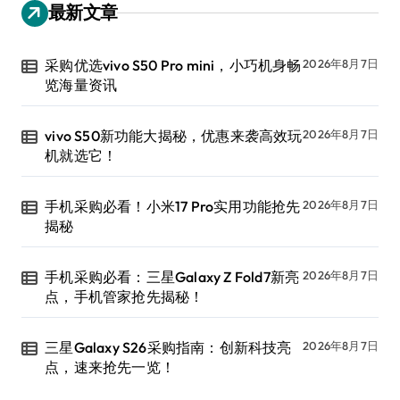
5G
GALAXY
Iphone
IQOO
OPPO
Pro
Realme
Redmi
Vivo
一加
三星
中国
京东
人工智能
体验
全球
区块
华为
发布
小米
微软
怎么
性能
手机
技术
数智网
新机
旗舰
智能
智能家居
曝光
机器人
正式
游戏
科技
系列
美国
芯片
苹果
荣耀
谷歌
运营商
骁龙
高通
魅族