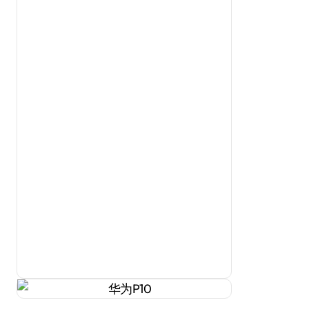
机身正面采用了5.1英寸全高清屏幕，拥有极窄的边
框；整机厚度仅为6.98mm，搭载3200mAh的电
池，并支持Super Charge快充。
购机小结：
华为P10的双徕卡摄像头，以及出色的人像摄影功
能，都使这款手机在拍照方面有着非常强大的优
势，想必是很多喜欢拍摄人像的用户的一个不错的
选择。
华为 P10（VTR-AL00/全网通）
[参考价格] 3788元
[经销商] 京东