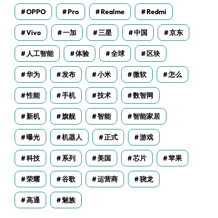
OPPO
Pro
Realme
Redmi
Vivo
一加
三星
中国
京东
人工智能
体验
全球
区块
华为
发布
小米
微软
怎么
性能
手机
技术
数智网
新机
旗舰
智能
智能家居
曝光
机器人
正式
游戏
科技
系列
美国
芯片
苹果
荣耀
谷歌
运营商
骁龙
高通
魅族