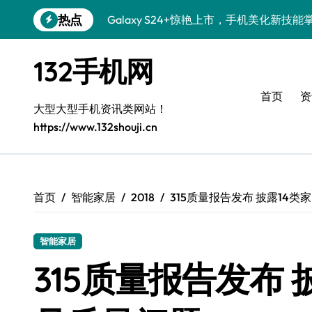
跳
热点
Galaxy S24+惊艳上市，手机美化新技能
转
到
Galaxy S26+颜值爆升秘诀大公开
内
132手机网
容
Galaxy A56 5G登场，时尚旗舰新选择！
首页
资
三星Galaxy S26发布：个性美化技巧全解
大型大型手机资讯类网站！
https://www.132shouji.cn
Galaxy S25美颜秘籍：个性定制炫酷玩法
Galaxy C55 5G登场，演绎三星美学新巅
Galaxy C55 5G焕新秘籍：潮流定制随心
首页
智能家居
2018
315质量报告发布 披露14
Galaxy Z Flip6：折叠新潮，魅力无限
智能家居
Galaxy S25+闪亮登场，这样打扮秒变焦
315质量报告发布 
Galaxy S25 Ultra颜值爆表，定制主题潮