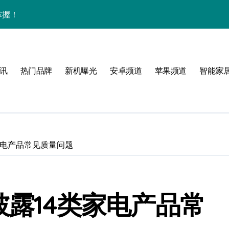
掌握！
讯
热门品牌
新机曝光
安卓频道
苹果频道
智能家
析
峰
启航
类家电产品常见质量问题
点！
披露14类家电产品常
翻天！