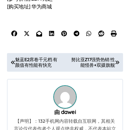
[购买地址] 华为商城
文
魅蓝E2席卷千元档 有
努比亚Z17强势热销 性
颜值有性能有快充
能怪兽+双摄旗舰
章
导
航
由
dawei
【声明】：132手机网内容转载自互联网，其相关
言论仅代表作者个人观点绝非权威，不代表本站立