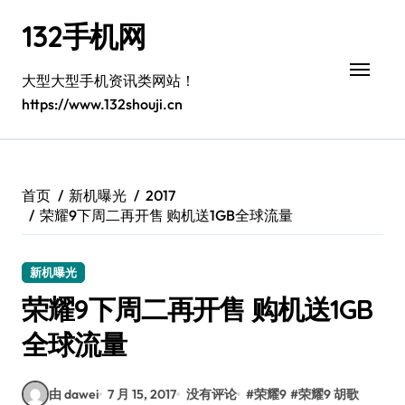
跳
132手机网
转
到
内
大型大型手机资讯类网站！
容
https://www.132shouji.cn
首页
新机曝光
2017
荣耀9下周二再开售 购机送1GB全球流量
新机曝光
荣耀9下周二再开售 购机送1GB
全球流量
由 dawei
7 月 15, 2017
没有评论
#
荣耀9
#
荣耀9 胡歌