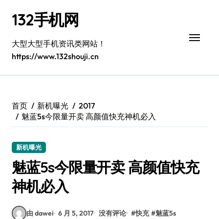
跳
132手机网
转
到
内
大型大型手机资讯类网站！
容
https://www.132shouji.cn
首页
新机曝光
2017
魅蓝5s今限量开卖 高颜值快充神机必入
新机曝光
魅蓝5s今限量开卖 高颜值快充
神机必入
由 dawei
6 月 5, 2017
没有评论
#
快充
#
魅蓝5s