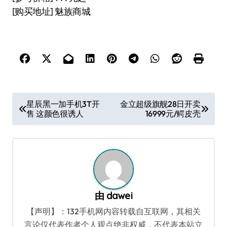
[购买地址] 魅族商城
文
星辰黑一加手机3T开
金立超级旗舰28日开卖
售 这颜色很诱人
16999元/鳄皮壳
章
导
航
由
dawei
【声明】：132手机网内容转载自互联网，其相关
言论仅代表作者个人观点绝非权威，不代表本站立