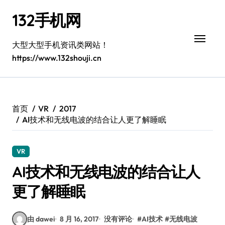
跳
132手机网
转
到
内
大型大型手机资讯类网站！
容
https://www.132shouji.cn
首页
VR
2017
AI技术和无线电波的结合让人更了解睡眠
VR
AI技术和无线电波的结合让人
更了解睡眠
由 dawei
8 月 16, 2017
没有评论
#
AI技术
#
无线电波