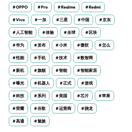
OPPO
Pro
Realme
Redmi
Vivo
一加
三星
中国
京东
人工智能
体验
全球
区块
华为
发布
小米
微软
怎么
性能
手机
技术
数智网
新机
旗舰
智能
智能家居
曝光
机器人
正式
游戏
科技
系列
美国
芯片
苹果
荣耀
谷歌
运营商
骁龙
高通
魅族