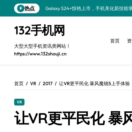
跳
热点
Galaxy S24+惊艳上市，手机美化新技能
转
到
Galaxy S26+颜值爆升秘诀大公开
内
132手机网
容
Galaxy A56 5G登场，时尚旗舰新选择！
首页
资
三星Galaxy S26发布：个性美化技巧全解
大型大型手机资讯类网站！
https://www.132shouji.cn
Galaxy S25美颜秘籍：个性定制炫酷玩法
Galaxy C55 5G登场，演绎三星美学新巅
Galaxy C55 5G焕新秘籍：潮流定制随心
首页
VR
2017
让VR更平民化 暴风魔镜5上手体验
Galaxy Z Flip6：折叠新潮，魅力无限
VR
Galaxy S25+闪亮登场，这样打扮秒变焦
让VR更平民化 暴
Galaxy S25 Ultra颜值爆表，定制主题潮