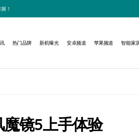
掌握！
讯
热门品牌
新机曝光
安卓频道
苹果频道
智能家
析
峰
启航
点！
风魔镜5上手体验
翻天！