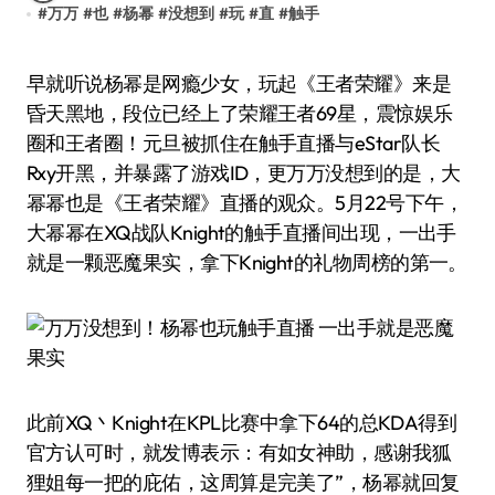
#
万万
#
也
#
杨幂
#
没想到
#
玩
#
直
#
触手
早就听说杨幂是网瘾少女，玩起《王者荣耀》来是
昏天黑地，段位已经上了荣耀王者69星，震惊娱乐
圈和王者圈！元旦被抓住在触手直播与eStar队长
Rxy开黑，并暴露了游戏ID，更万万没想到的是，大
幂幂也是《王者荣耀》直播的观众。5月22号下午，
大幂幂在XQ战队Knight的触手直播间出现，一出手
就是一颗恶魔果实，拿下Knight的礼物周榜的第一。
此前XQ丶Knight在KPL比赛中拿下64的总KDA得到
官方认可时，就发博表示：有如女神助，感谢我狐
狸姐每一把的庇佑，这周算是完美了”，杨幂就回复