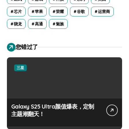
芯片
苹果
荣耀
谷歌
运营商
骁龙
高通
魅族
您错过了
三星
Galaxy S25 Ultra颜值爆表，定制
主题潮翻天！