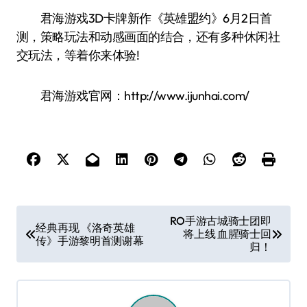
君海游戏3D卡牌新作《英雄盟约》6月2日首
测，策略玩法和动感画面的结合，还有多种休闲社
交玩法，等着你来体验!
君海游戏官网：http://www.ijunhai.com/
文
RO手游古城骑士团即
经典再现 《洛奇英雄
将上线 血腥骑士回
章
传》手游黎明首测谢幕
归！
导
航