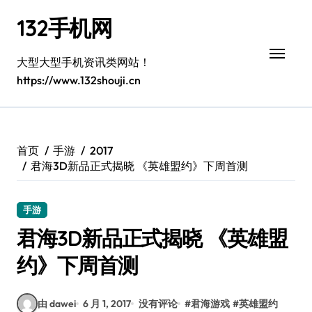
跳
132手机网
转
到
内
大型大型手机资讯类网站！
容
https://www.132shouji.cn
首页
手游
2017
君海3D新品正式揭晓 《英雄盟约》下周首测
手游
君海3D新品正式揭晓 《英雄盟
约》下周首测
由 dawei
6 月 1, 2017
没有评论
#
君海游戏
#
英雄盟约