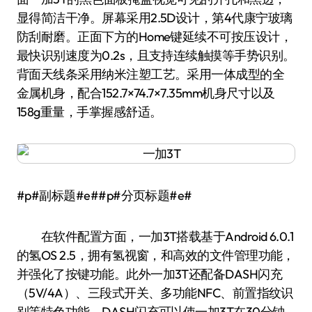
显得简洁干净。屏幕采用2.5D设计，第4代康宁玻璃
防刮耐磨。正面下方的Home键延续不可按压设计，
最快识别速度为0.2s，且支持连续触摸等手势识别。
背面天线条采用纳米注塑工艺。采用一体成型的全
金属机身，配合152.7×74.7×7.35mm机身尺寸以及
158g重量，手掌握感舒适。
#p#副标题#e##p#分页标题#e#
在软件配置方面，一加3T搭载基于Android 6.0.1
的氢OS 2.5，拥有氢视窗，和高效的文件管理功能，
并强化了按键功能。此外一加3T还配备DASH闪充
（5V/4A）、三段式开关、多功能NFC、前置指纹识
别等特色功能。DASH闪充可以使一加3T在30分钟