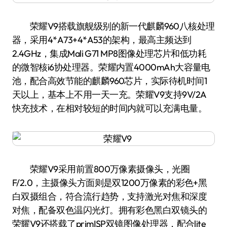
荣耀V9搭载旗舰级别的新一代麒麟960八核处理
器，采用4*A73+4*A53的架构，最高主频达到
2.4GHz，集成Mali G71 MP8图像处理芯片和低功耗
的微智核i6协处理器。荣耀内置4000mAh大容量电
池，配合高效节能的麒麟960芯片，实际待机时间1
天以上，基本上不用一天一充。荣耀V9支持9V/2A
快充技术，在相对较短的时间内就可以充满电量。
荣耀V9采用前置800万像素摄像头，光圈
F/2.0，主摄像头方面则是双1200万像素的彩色+黑
白双摄组合，符合流行趋势，支持激光对焦和深度
对焦，配备双色温闪光灯。拥有彩色黑白双镜头的
荣耀V9还搭载了primISP双镜图像处理器，配合lite