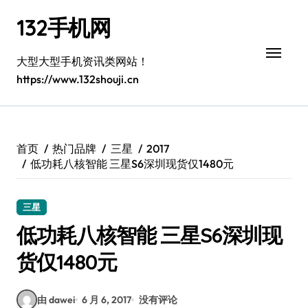
跳
132手机网
转
到
内
大型大型手机资讯类网站！
容
https://www.132shouji.cn
首页
热门品牌
三星
2017
低功耗八核智能 三星S6深圳现货仅1480元
三星
低功耗八核智能 三星S6深圳现
货仅1480元
由 dawei
6 月 6, 2017
没有评论