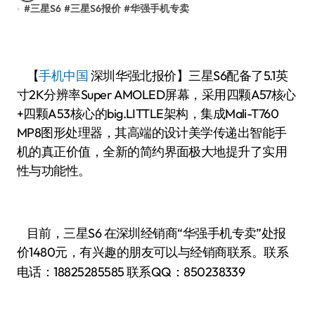
#
三星S6
#
三星S6报价
#
华强手机专卖
【
手机中国
深圳华强北报价】三星S6配备了5.1英
寸2K分辨率Super AMOLED屏幕，采用四颗A57核心
+四颗A53核心的big.LITTLE架构，集成Mali-T760
MP8图形处理器，其高端的设计美学传递出智能手
机的真正价值，全新的简约界面极大地提升了实用
性与功能性。
目前，三星S6 在深圳经销商“华强手机专卖”处报
价1480
有兴趣的朋友可以与经销商联系。联系
元，
电话：
18825285585
联系QQ：850238339