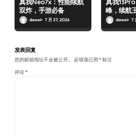
真我Neo7x：性能续航
真我13Pr
双炸，手游必备
峰，续航
dawei
7 月 27, 2026
dawei
7 
发表回复
您的邮箱地址不会被公开。
必填项已用
*
标注
评论
*