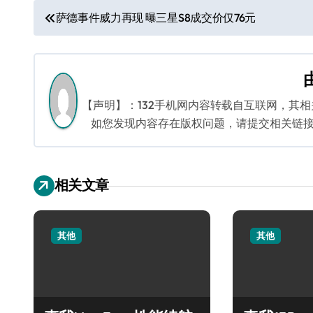
文
萨德事件威力再现 曝三星S8成交价仅76元
章
导
航
【声明】：132手机网内容转载自互联网，其
如您发现内容存在版权问题，请提交相关链接至邮箱
相关文章
其他
其他