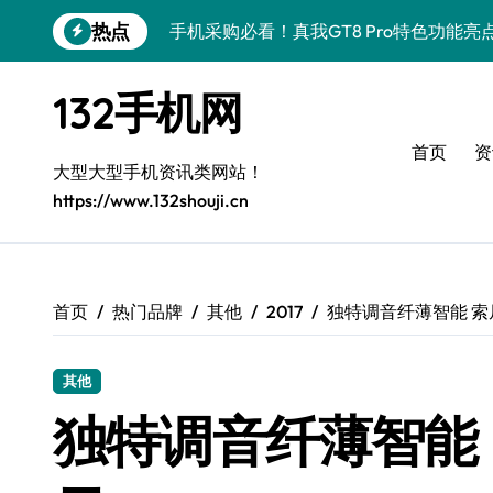
跳
热点
手机采购必看！真我GT8 Pro特色功能亮
转
到
手机采购新选择：vivo S50 Pro mini
内
132手机网
容
OPPO Find X9 Pro采购指南：亮点解
首页
资
荣耀500 Pro MOLLY来袭！最新资讯
大型大型手机资讯类网站！
https://www.132shouji.cn
手机采购必看！REDMI K90亮点配置全
荣耀ROBOT PHONE采购首选，畅享智
华为nova 15 Ultra新功能解锁，手机
首页
热门品牌
其他
2017
独特调音纤薄智能 索尼
三星Galaxy Z Fold7来袭，创新科技
其他
iPhone 17e采购指南：性能配置大升级
独特调音纤薄智能 索
荣耀WIN资讯一手掌控，手机管家助你快