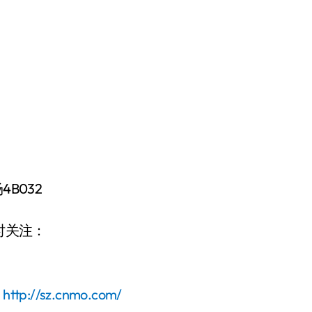
B032
时关注：
：
http://sz.cnmo.com/