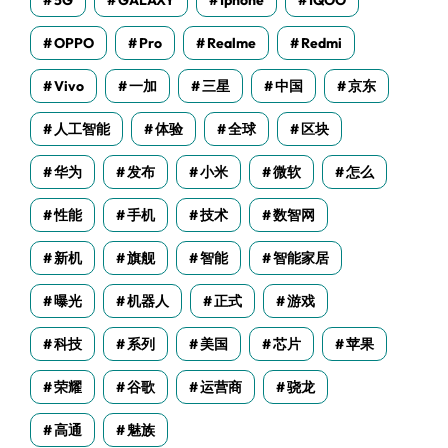
5G
GALAXY
Iphone
IQOO
OPPO
Pro
Realme
Redmi
Vivo
一加
三星
中国
京东
人工智能
体验
全球
区块
华为
发布
小米
微软
怎么
性能
手机
技术
数智网
新机
旗舰
智能
智能家居
曝光
机器人
正式
游戏
科技
系列
美国
芯片
苹果
荣耀
谷歌
运营商
骁龙
高通
魅族