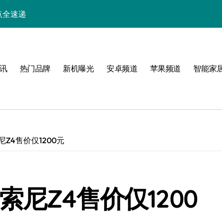
点全速递
小屏旗舰亮点抢先看
析+实用技巧一网打尽
讯
热门品牌
新机曝光
安卓频道
苹果频道
智能家
与玩机技巧大揭秘
解析，一文览尽！
能生活一手资讯！
采购正享超值优惠！
Z4售价仅1200元
助力手机采购新选择！
，速览最新资讯！
尼Z4售价仅1200
人一步！