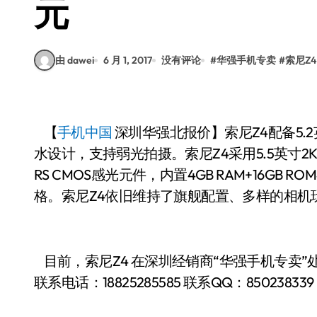
元
由 dawei
6 月 1, 2017
没有评论
#
华强手机专卖
#
索尼Z4
【
手机中国
深圳华强北报价】索尼Z4配备5
水设计，支持弱光拍摄。索尼Z4采用5.5英寸2K屏
RS CMOS感光元件，内置4GB RAM+16GB
格。索尼Z4依旧维持了旗舰配置、多样的相机
目前，索尼Z4 在深圳经销商“华强手机专卖”处
联系电话：
18825285585
联系QQ：850238339