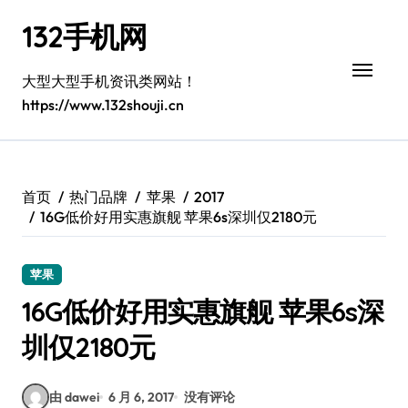
跳
132手机网
转
到
内
大型大型手机资讯类网站！
容
https://www.132shouji.cn
首页
热门品牌
苹果
2017
16G低价好用实惠旗舰 苹果6s深圳仅2180元
苹果
16G低价好用实惠旗舰 苹果6s深
圳仅2180元
由 dawei
6 月 6, 2017
没有评论