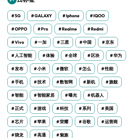
5G
GALAXY
Iphone
IQOO
OPPO
Pro
Realme
Redmi
Vivo
一加
三星
中国
京东
人工智能
体验
全球
区块
华为
发布
小米
微软
怎么
性能
手机
技术
数智网
新机
旗舰
智能
智能家居
曝光
机器人
正式
游戏
科技
系列
美国
芯片
苹果
荣耀
谷歌
运营商
骁龙
高通
魅族