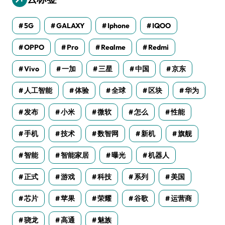
5G
GALAXY
Iphone
IQOO
OPPO
Pro
Realme
Redmi
Vivo
一加
三星
中国
京东
人工智能
体验
全球
区块
华为
发布
小米
微软
怎么
性能
手机
技术
数智网
新机
旗舰
智能
智能家居
曝光
机器人
正式
游戏
科技
系列
美国
芯片
苹果
荣耀
谷歌
运营商
骁龙
高通
魅族