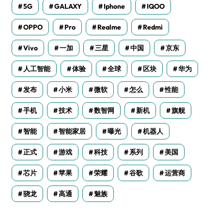
5G
GALAXY
Iphone
IQOO
OPPO
Pro
Realme
Redmi
Vivo
一加
三星
中国
京东
人工智能
体验
全球
区块
华为
发布
小米
微软
怎么
性能
手机
技术
数智网
新机
旗舰
智能
智能家居
曝光
机器人
正式
游戏
科技
系列
美国
芯片
苹果
荣耀
谷歌
运营商
骁龙
高通
魅族