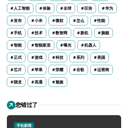
人工智能
体验
全球
区块
华为
发布
小米
微软
怎么
性能
手机
技术
数智网
新机
旗舰
智能
智能家居
曝光
机器人
正式
游戏
科技
系列
美国
芯片
苹果
荣耀
谷歌
运营商
骁龙
高通
魅族
您错过了
手机新闻