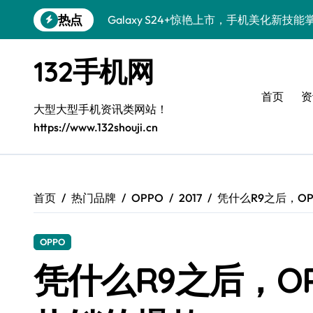
跳
热点
Galaxy S24+惊艳上市，手机美化新技能
转
到
Galaxy S26+颜值爆升秘诀大公开
内
132手机网
容
Galaxy A56 5G登场，时尚旗舰新选择！
首页
资
三星Galaxy S26发布：个性美化技巧全解
大型大型手机资讯类网站！
https://www.132shouji.cn
Galaxy S25美颜秘籍：个性定制炫酷玩法
Galaxy C55 5G登场，演绎三星美学新巅
Galaxy C55 5G焕新秘籍：潮流定制随心
首页
热门品牌
OPPO
2017
凭什么R9之后，OP
Galaxy Z Flip6：折叠新潮，魅力无限
OPPO
Galaxy S25+闪亮登场，这样打扮秒变焦
凭什么R9之后，OP
Galaxy S25 Ultra颜值爆表，定制主题潮