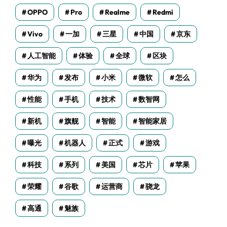
OPPO
Pro
Realme
Redmi
Vivo
一加
三星
中国
京东
人工智能
体验
全球
区块
华为
发布
小米
微软
怎么
性能
手机
技术
数智网
新机
旗舰
智能
智能家居
曝光
机器人
正式
游戏
科技
系列
美国
芯片
苹果
荣耀
谷歌
运营商
骁龙
高通
魅族