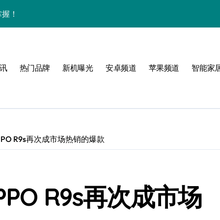
掌握！
讯
热门品牌
新机曝光
安卓频道
苹果频道
智能家
析
峰
启航
PO R9s再次成市场热销的爆款
点！
PO R9s再次成市场
翻天！