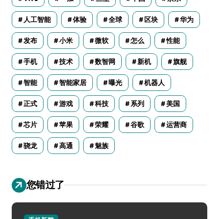
人工智能
体验
全球
区块
华为
发布
小米
微软
怎么
性能
手机
技术
数智网
新机
旗舰
智能
智能家居
曝光
机器人
正式
游戏
科技
系列
美国
芯片
苹果
荣耀
谷歌
运营商
骁龙
高通
魅族
您错过了