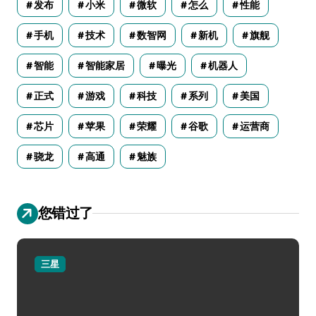
发布
小米
微软
怎么
性能
手机
技术
数智网
新机
旗舰
智能
智能家居
曝光
机器人
正式
游戏
科技
系列
美国
芯片
苹果
荣耀
谷歌
运营商
骁龙
高通
魅族
您错过了
三星