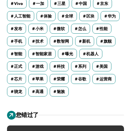
Vivo
一加
三星
中国
京东
人工智能
体验
全球
区块
华为
发布
小米
微软
怎么
性能
手机
技术
数智网
新机
旗舰
智能
智能家居
曝光
机器人
正式
游戏
科技
系列
美国
芯片
苹果
荣耀
谷歌
运营商
骁龙
高通
魅族
您错过了