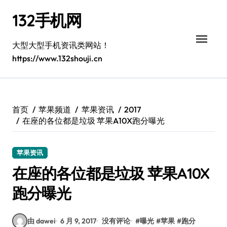
跳
132手机网
转
到
内
大型大型手机资讯类网站！
容
https://www.132shouji.cn
首页
苹果频道
苹果资讯
2017
在座的各位都是垃圾 苹果A10X跑分曝光
苹果资讯
在座的各位都是垃圾 苹果A10X
跑分曝光
由 dawei
6 月 9, 2017
没有评论
#
曝光
#
苹果
#
跑分