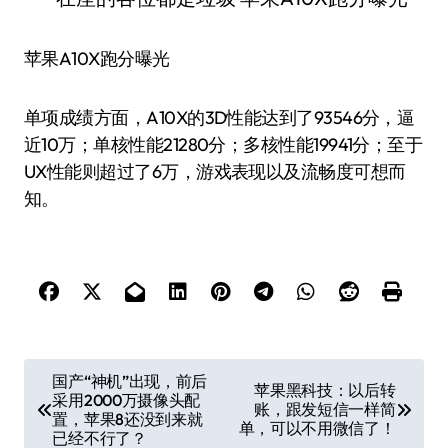
苹果A10X跑分曝光
单项成绩方面，A10X的3D性能达到了93546分，逼
近10万；单核性能21280分；多核性能19941分；至于
UX性能则超过了6万，游戏表现以及流畅度可想而
知。
文
国产“神机”出现，前后
苹果黑科技：以后转
采用2000万摄像头配
章
账，跟发短信一样简
置，苹果8还没到来就
单，可以不用微信了！
导
已经不行了？