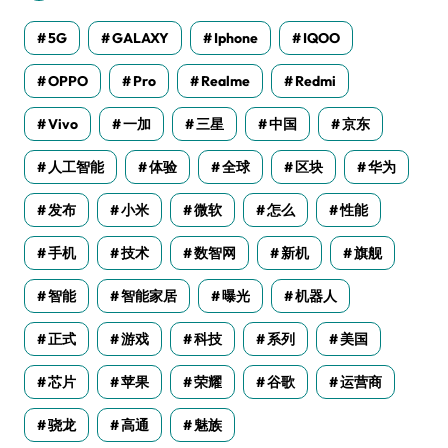
5G
GALAXY
Iphone
IQOO
OPPO
Pro
Realme
Redmi
Vivo
一加
三星
中国
京东
人工智能
体验
全球
区块
华为
发布
小米
微软
怎么
性能
手机
技术
数智网
新机
旗舰
智能
智能家居
曝光
机器人
正式
游戏
科技
系列
美国
芯片
苹果
荣耀
谷歌
运营商
骁龙
高通
魅族