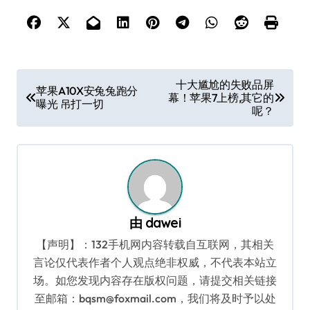
文
十大尴尬的失败品屏
苹果A10X安兔兔跑分
幕！苹果7上榜,其它的
章
曝光 吊打一切
呢？
导
航
由
dawei
【声明】：132手机网内容转载自互联网，其相关
言论仅代表作者个人观点绝非权威，不代表本站立
场。如您发现内容存在版权问题，请提交相关链接
至邮箱：bqsm@foxmail.com，我们将及时予以处