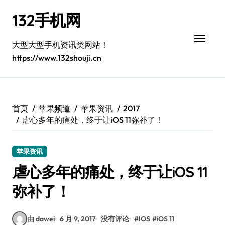
跳
132手机网
转
到
内
大型大型手机资讯类网站！
容
https://www.132shouji.cn
首页
苹果频道
苹果资讯
2017
虐心多年的痛处，终于让iOS 11弥补了！
苹果资讯
虐心多年的痛处，终于让iOS 11
弥补了！
由 dawei
6 月 9, 2017
没有评论
#
IOS
#
iOS 11