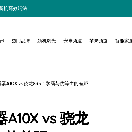
锁新机高效玩法
购新选择，速览前沿科技！
功能全揭秘！
讯
热门品牌
新机曝光
安卓频道
苹果频道
智能家
享24小时智能资讯！
面解析！
讯及玩机技巧大揭秘
屏引领手机采购新潮流
处理器A10X vs 骁龙835：学霸与优等生的差距
亮点全揭秘！
速来get！
A10X vs 骁龙
揭秘最新强悍配置！