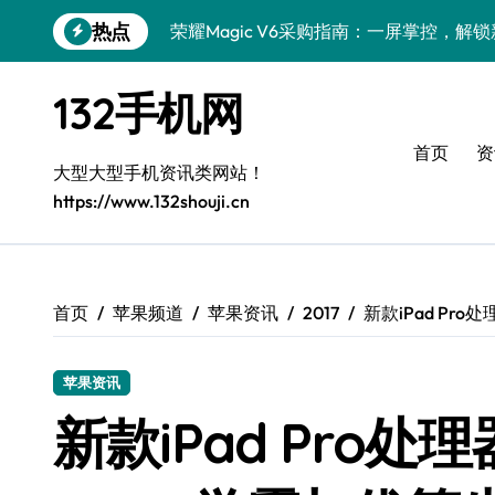
跳
热点
荣耀Magic V6采购指南：一屏掌控，解
转
到
荣耀500 Pro MOLLY版来袭，手机采
内
132手机网
容
华为nova 15采购指南：新机亮点+实用
首页
资
荣耀ROBOT PHONE采购首选，一触即
大型大型手机资讯类网站！
https://www.132shouji.cn
一加Turbo 6性能跃升，手机采购必看全
手机采购必看：Xiaomi 17 Pro最新资
三星Galaxy Z TriFold来袭，三折叠
首页
苹果频道
苹果资讯
2017
新款iPad Pro
iPhone Air采购必看：性能跃升，新品
苹果资讯
vivo Y500i采购指南：最新资讯+实用技巧
新款iPad Pro处理器
iPhone 17 Pro采购指南：性能跃升，