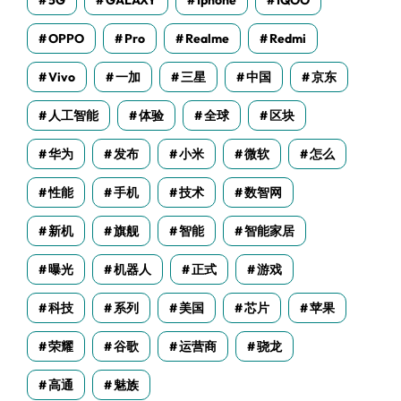
5G
GALAXY
Iphone
IQOO
OPPO
Pro
Realme
Redmi
Vivo
一加
三星
中国
京东
人工智能
体验
全球
区块
华为
发布
小米
微软
怎么
性能
手机
技术
数智网
新机
旗舰
智能
智能家居
曝光
机器人
正式
游戏
科技
系列
美国
芯片
苹果
荣耀
谷歌
运营商
骁龙
高通
魅族