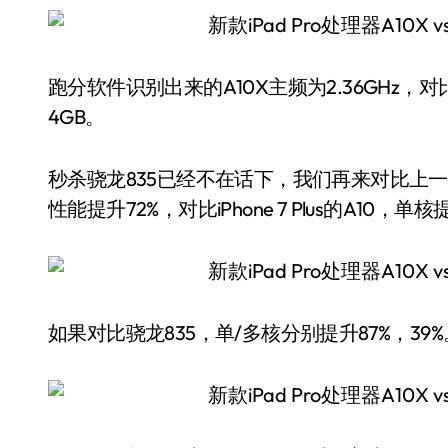
跑分软件识别出来的A10X主频为2.36GHz，对比A
4GB。
秒杀骁龙835已经不在话下，我们再来对比上一代i
性能提升72%，对比iPhone 7 Plus的A10，
如果对比骁龙835，单/多核分别提升87%，